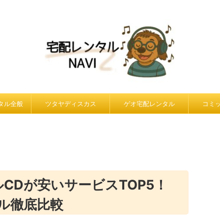
ンタル全般
ツタヤディスカス
ゲオ宅配レンタル
コミ
ルCDが安いサービスTOP5！
ル徹底比較