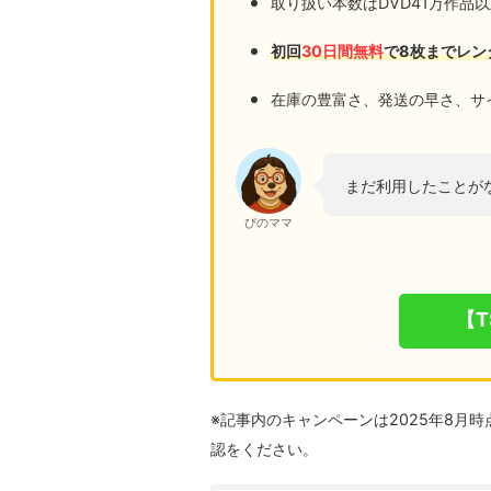
取り扱い本数はDVD41万作品以
初回
30日間無料
で8枚までレン
在庫の豊富さ、発送の早さ、サイ
まだ利用したことが
ぴのママ
【T
※記事内のキャンペーンは2025年8月
認をください。