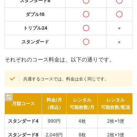
スタンダード8
◯
◯
ダブル16
◯
◯
トリプル24
◯
×
スタンダード
◯
×
それぞれのコース料金は、以下の通りです。
共通するコースでは、料金は全く同じです。
料金/月
レンタル
レンタル
月額コース
（税込）
可能枚数/月
可能枚数/配送
スタンダード4
990円
4枚
2枚×1便
スタンダード8
2,046円
8枚
2枚×1便