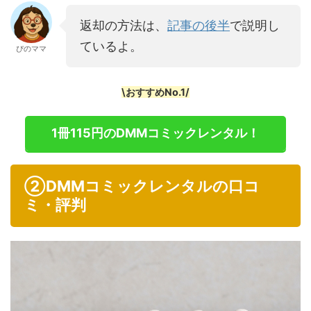
返却の方法は、
記事の後半
で説明し
ているよ。
ぴのママ
\おすすめNo.1/
1冊115円のDMMコミックレンタル！
②DMMコミックレンタルの口コ
ミ・評判