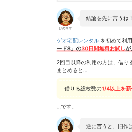
結論を先に言うね
ぴのママ
ゲオ宅配レンタル
を初めて利用
ード8」の
30日間無料お試し
が
2回目以降の利用の方は、借り
まとめると…
借りる総枚数の
1/4
以上を新
…です。
逆に言うと、旧作